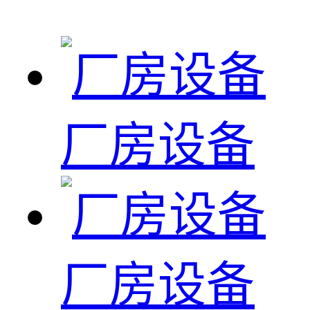
厂房设备
厂房设备