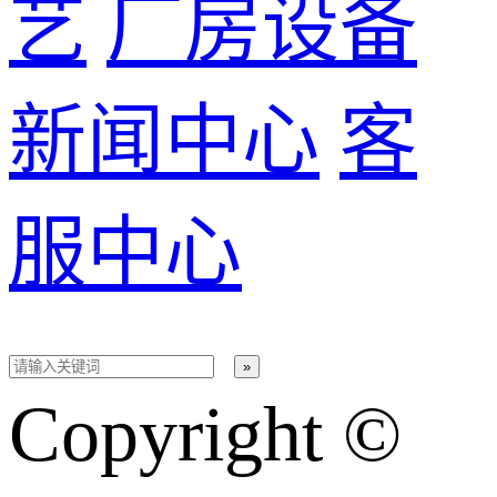
艺
厂房设备
新闻中心
客
服中心
Copyright ©️