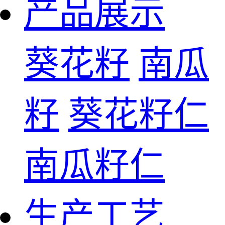
产品展示
葵花籽
南瓜
籽
葵花籽仁
南瓜籽仁
生产工艺