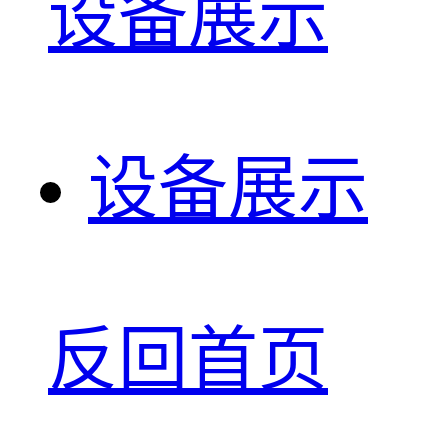
设备展示
设备展示
反回首页