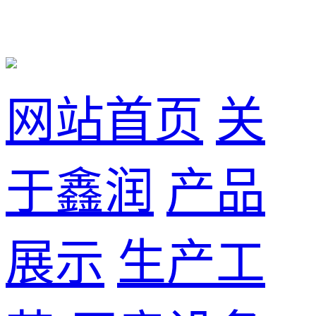
网站首页
关
于鑫润
产品
展示
生产工