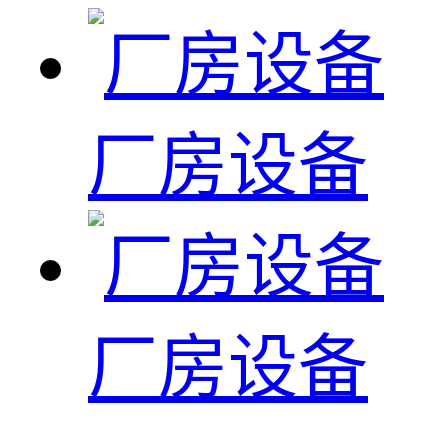
厂房设备
厂房设备