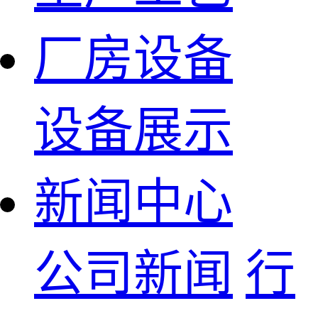
厂房设备
设备展示
新闻中心
公司新闻
行