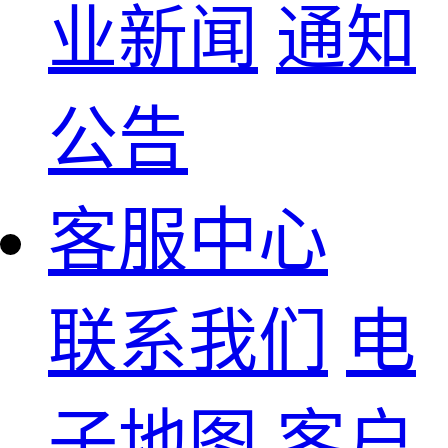
业新闻
通知
公告
客服中心
联系我们
电
子地图
客户