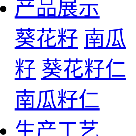
产品展示
葵花籽
南瓜
籽
葵花籽仁
南瓜籽仁
生产工艺