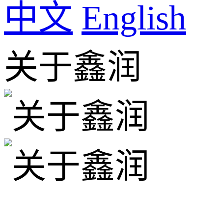
中文
English
关于鑫润