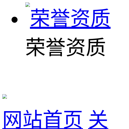
荣誉资质
网站首页
关