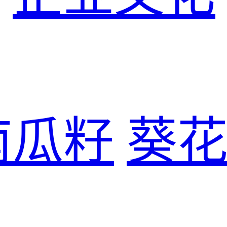
南瓜籽
葵