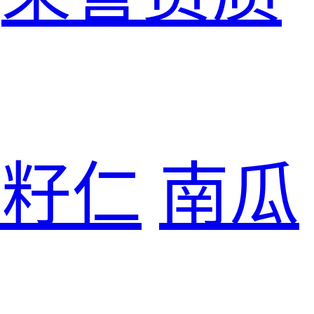
花籽仁
南瓜