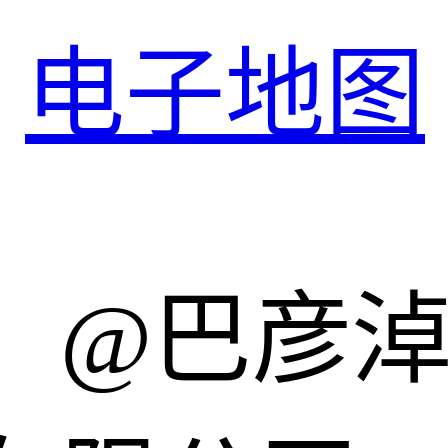
电子地图
：@巴彦