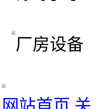
网站首页
关