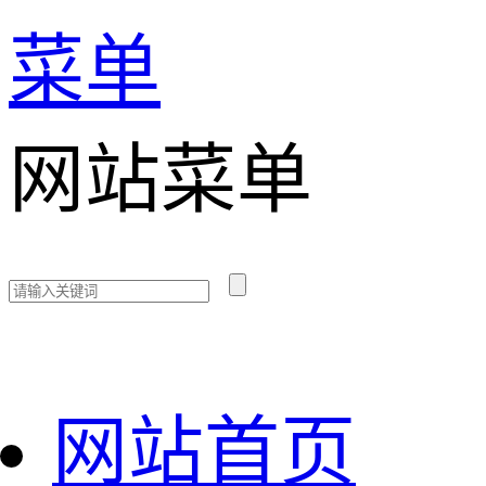
菜单
网站菜单
网站首页