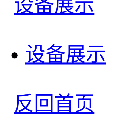
设备展示
设备展示
反回首页