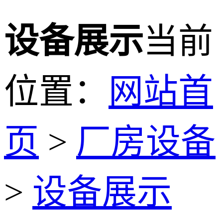
设备展示
当前
位置：
网站首
页
>
厂房设备
>
设备展示