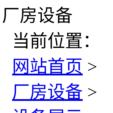
厂房设备
当前位置：
网站首页
>
厂房设备
>